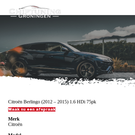
G
a
n
a
a
r
d
e
i
n
h
o
u
d
Citroën Berlingo (2012 – 2015) 1.6 HDi 75pk
Maak nu een afspraak
Merk
Citroën