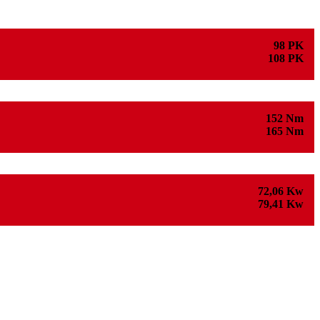
98 PK
108 PK
152 Nm
165 Nm
72,06 Kw
79,41 Kw