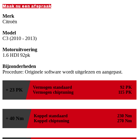
Maak nu een afspraak
Merk
Citroën
Model
C3 (2010 - 2013)
Motoruitvoering
1.6 HDI 92pk
Bijzonderheden
Procedure: Originele software wordt uitgelezen en aangepast.
Vermogen standaard
92 PK
+ 23 PK
Vermogen chiptuning
115 PK
Koppel standaard
230 Nm
+ 40 Nm
Koppel chiptuning
270 Nm