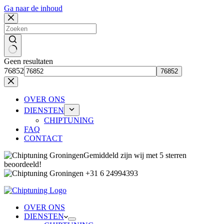
Ga naar de inhoud
Geen resultaten
76852
OVER ONS
DIENSTEN
CHIPTUNING
FAQ
CONTACT
Gemiddeld zijn wij met 5 sterren
beoordeeld!
+31 6 24994393
OVER ONS
DIENSTEN