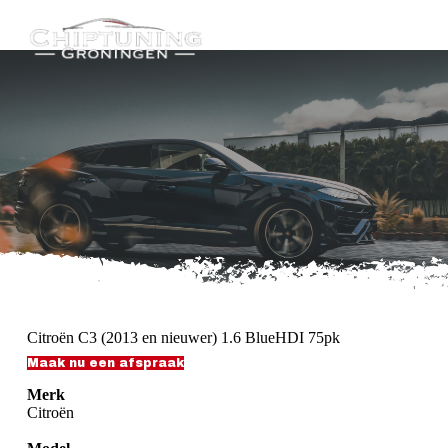
G
a
n
a
a
r
d
e
i
n
h
o
u
d
Citroën C3 (2013 en nieuwer) 1.6 BlueHDI 75pk
Maak nu een afspraak
Merk
Citroën