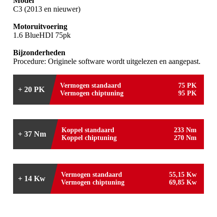
Model
C3 (2013 en nieuwer)
Motoruitvoering
1.6 BlueHDI 75pk
Bijzonderheden
Procedure: Originele software wordt uitgelezen en aangepast.
Vermogen standaard
75 PK
+ 20 PK
Vermogen chiptuning
95 PK
Koppel standaard
233 Nm
+ 37 Nm
Koppel chiptuning
270 Nm
Vermogen standaard
55,15 Kw
+ 14 Kw
Vermogen chiptuning
69,85 Kw