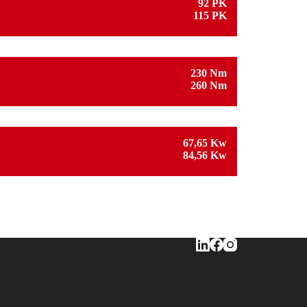
92 PK
115 PK
230 Nm
260 Nm
67,65 Kw
84,56 Kw