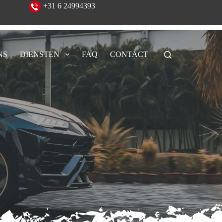
eeld!
+31 6 24994393
NS
DIENSTEN
FAQ
CONTACT