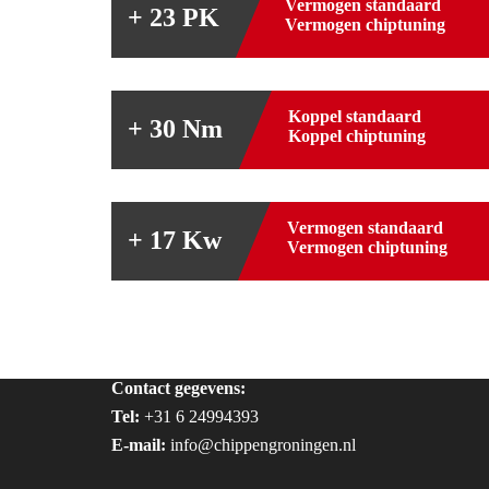
Vermogen standaard
+ 23 PK
Vermogen chiptuning
Koppel standaard
+ 30 Nm
Koppel chiptuning
Vermogen standaard
+ 17 Kw
Vermogen chiptuning
Contact gegevens:
Tel:
+31 6 24994393
E-mail:
info@chippengroningen.nl