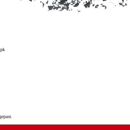
2pk
gepast.