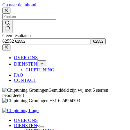
Ga naar de inhoud
Geen resultaten
62552
OVER ONS
DIENSTEN
CHIPTUNING
FAQ
CONTACT
Gemiddeld zijn wij met 5 sterren
beoordeeld!
+31 6 24994393
OVER ONS
DIENSTEN