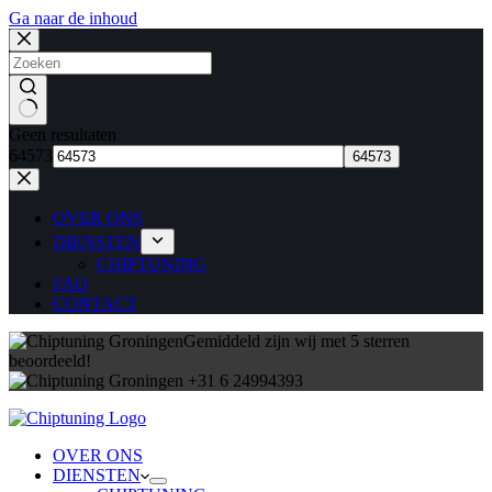
Ga naar de inhoud
Geen resultaten
64573
OVER ONS
DIENSTEN
CHIPTUNING
FAQ
CONTACT
Gemiddeld zijn wij met 5 sterren
beoordeeld!
+31 6 24994393
OVER ONS
DIENSTEN