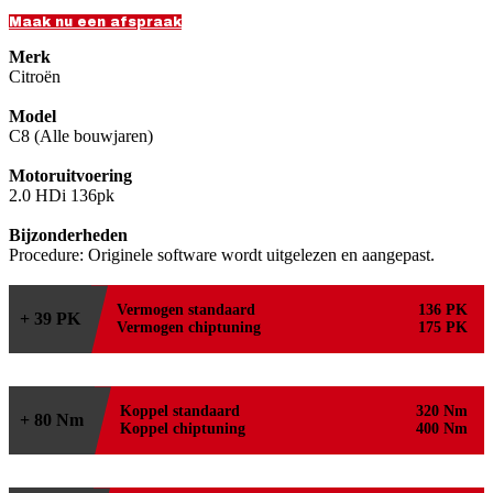
Maak nu een afspraak
Merk
Citroën
Model
C8 (Alle bouwjaren)
Motoruitvoering
2.0 HDi 136pk
Bijzonderheden
Procedure: Originele software wordt uitgelezen en aangepast.
Vermogen standaard
136 PK
+ 39 PK
Vermogen chiptuning
175 PK
Koppel standaard
320 Nm
+ 80 Nm
Koppel chiptuning
400 Nm