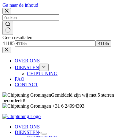
Ga naar de inhoud
Geen resultaten
41185
OVER ONS
DIENSTEN
CHIPTUNING
FAQ
CONTACT
Gemiddeld zijn wij met 5 sterren
beoordeeld!
+31 6 24994393
OVER ONS
DIENSTEN