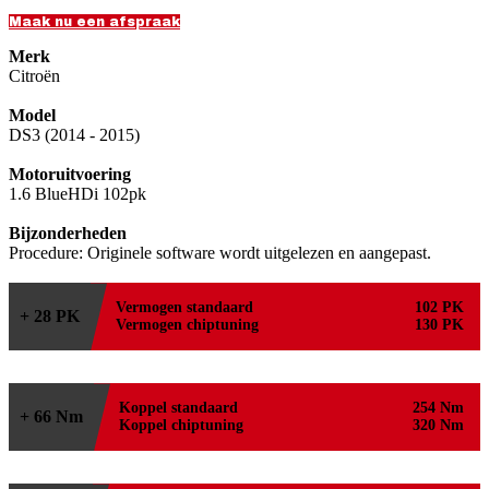
Maak nu een afspraak
Merk
Citroën
Model
DS3 (2014 - 2015)
Motoruitvoering
1.6 BlueHDi 102pk
Bijzonderheden
Procedure: Originele software wordt uitgelezen en aangepast.
Vermogen standaard
102 PK
+ 28 PK
Vermogen chiptuning
130 PK
Koppel standaard
254 Nm
+ 66 Nm
Koppel chiptuning
320 Nm