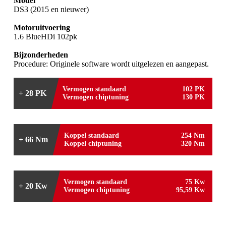
Model
DS3 (2015 en nieuwer)
Motoruitvoering
1.6 BlueHDi 102pk
Bijzonderheden
Procedure: Originele software wordt uitgelezen en aangepast.
Vermogen standaard
102 PK
+ 28 PK
Vermogen chiptuning
130 PK
Koppel standaard
254 Nm
+ 66 Nm
Koppel chiptuning
320 Nm
Vermogen standaard
75 Kw
+ 20 Kw
Vermogen chiptuning
95,59 Kw