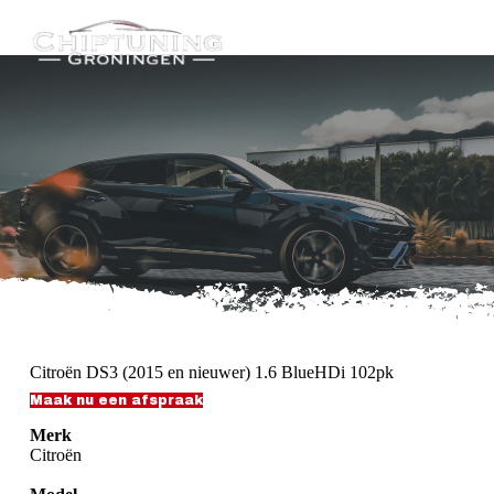
G
a
n
a
a
r
d
e
i
n
h
o
u
d
Citroën DS3 (2015 en nieuwer) 1.6 BlueHDi 102pk
Maak nu een afspraak
Merk
Citroën