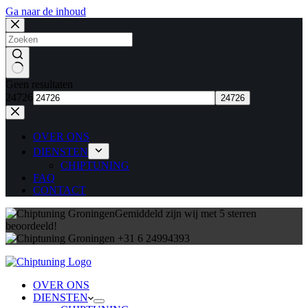
Ga naar de inhoud
Geen resultaten
24726
OVER ONS
DIENSTEN
CHIPTUNING
FAQ
CONTACT
Gemiddeld zijn wij met 5 sterren
beoordeeld!
+31 6 24994393
OVER ONS
DIENSTEN