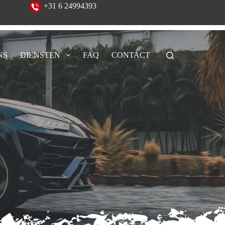
eeld!
+31 6 24994393
NS
DIENSTEN
FAQ
CONTACT