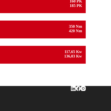
160 PK
185 PK
350 Nm
420 Nm
117,65 Kw
136,03 Kw