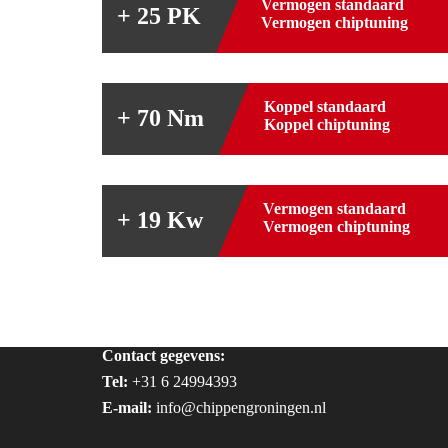
Vermogen standaard
+ 25 PK
Vermogen chiptuning
Koppel standaard
+ 70 Nm
Koppel chiptuning
Vermogen standaard
+ 19 Kw
Vermogen chiptuning
Contact gegevens:
Tel:
+31 6 24994393
E-mail:
info@chippengroningen.nl