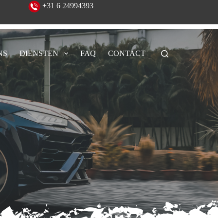
eeld!
+31 6 24994393
NS
DIENSTEN
FAQ
CONTACT