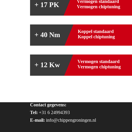
Vermogen standaard
+ 17 PK
Vermogen chiptuning
Koppel standaard
+ 40 Nm
Koppel chiptuning
Vermogen standaard
+ 12 Kw
Vermogen chiptuning
Contact gegevens:
Tel:
+31 6 24994393
E-mail:
info@chippengroningen.nl