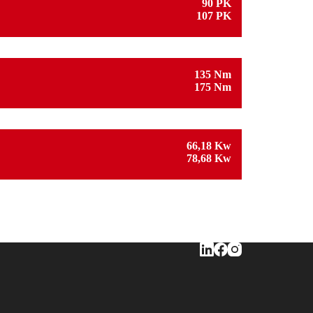
90 PK
107 PK
135 Nm
175 Nm
66,18 Kw
78,68 Kw