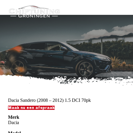
G
a
n
a
a
r
d
e
i
n
h
o
u
d
Dacia Sandero (2008 – 2012) 1.5 DCI 70pk
Maak nu een afspraak
Merk
Dacia