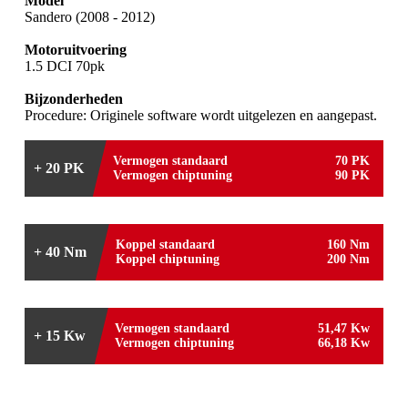
Model
Sandero (2008 - 2012)
Motoruitvoering
1.5 DCI 70pk
Bijzonderheden
Procedure: Originele software wordt uitgelezen en aangepast.
Vermogen standaard
70 PK
+ 20 PK
Vermogen chiptuning
90 PK
Koppel standaard
160 Nm
+ 40 Nm
Koppel chiptuning
200 Nm
Vermogen standaard
51,47 Kw
+ 15 Kw
Vermogen chiptuning
66,18 Kw