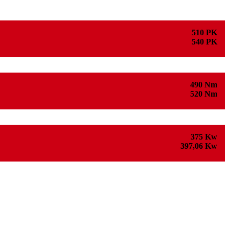
510 PK
540 PK
490 Nm
520 Nm
375 Kw
397,06 Kw