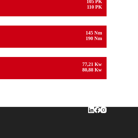
105 PK
110 PK
145 Nm
190 Nm
77,21 Kw
80,88 Kw