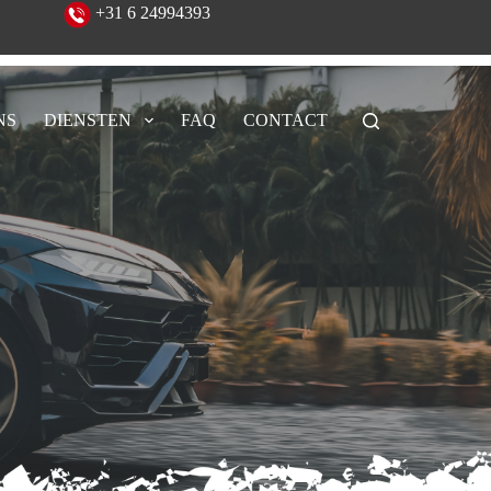
eeld!
+31 6 24994393
NS
DIENSTEN
FAQ
CONTACT