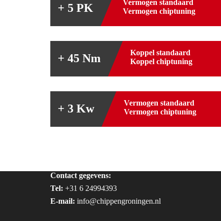
Vermogen standaard
+ 5 PK
Vermogen chiptuning
Koppel standaard
+ 45 Nm
Koppel chiptuning
Vermogen standaard
+ 3 Kw
Vermogen chiptuning
Contact gegevens:
Tel:
+31 6 24994393
E-mail:
info@chippengroningen.nl