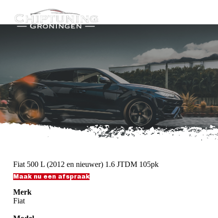
G
a
n
a
a
r
d
e
i
n
h
o
u
d
Fiat 500 L (2012 en nieuwer) 1.6 JTDM 105pk
Maak nu een afspraak
Merk
Fiat