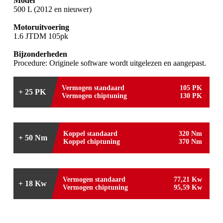
Model
500 L (2012 en nieuwer)
Motoruitvoering
1.6 JTDM 105pk
Bijzonderheden
Procedure: Originele software wordt uitgelezen en aangepast.
Vermogen standaard
105 PK
+ 25 PK
Vermogen chiptuning
130 PK
Koppel standaard
320 Nm
+ 50 Nm
Koppel chiptuning
370 Nm
Vermogen standaard
77,21 Kw
+ 18 Kw
Vermogen chiptuning
95,59 Kw