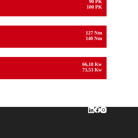
90 PK
100 PK
127 Nm
140 Nm
66,18 Kw
73,53 Kw