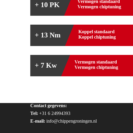
Vermogen standaard
+ 10 PK
Vermogen chiptuning
Koppel standaard
+ 13 Nm
Koppel chiptuning
Vermogen standaard
+ 7 Kw
Vermogen chiptuning
Contact gegevens:
Tel:
+31 6 24994393
E-mail:
info@chippengroningen.nl