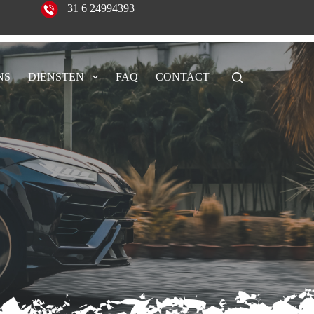
eeld!
+31 6 24994393
NS
DIENSTEN
FAQ
CONTACT