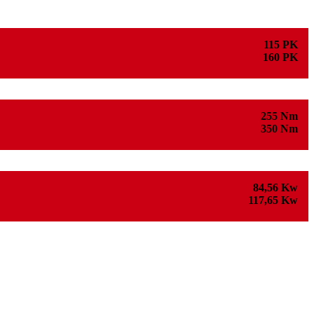
115 PK
160 PK
255 Nm
350 Nm
84,56 Kw
117,65 Kw