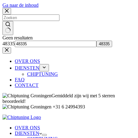
Ga naar de inhoud
Geen resultaten
48335
OVER ONS
DIENSTEN
CHIPTUNING
FAQ
CONTACT
Gemiddeld zijn wij met 5 sterren
beoordeeld!
+31 6 24994393
OVER ONS
DIENSTEN