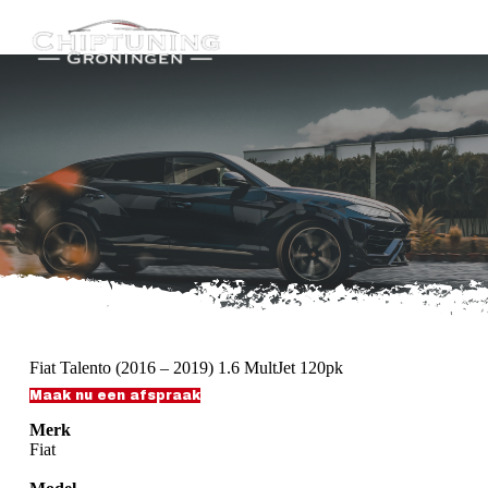
G
a
n
a
a
r
d
e
i
n
h
o
u
d
Fiat Talento (2016 – 2019) 1.6 MultJet 120pk
Maak nu een afspraak
Merk
Fiat