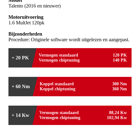
Model
Talento (2016 en nieuwer)
Motoruitvoering
1.6 MultJet 120pk
Bijzonderheden
Procedure: Originele software wordt uitgelezen en aangepast.
Vermogen standaard
120 PK
+ 20 PK
Vermogen chiptuning
140 PK
Koppel standaard
300 Nm
+ 60 Nm
Koppel chiptuning
360 Nm
Vermogen standaard
88,24 Kw
+ 14 Kw
Vermogen chiptuning
102,94 Kw