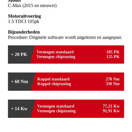
Model
C-Max (2015 en nieuwer)
Motoruitvoering
1.5 TDCI 105pk
Bijzonderheden
Procedure: Originele software wordt uitgelezen en aangepast.
Vermogen standaard
105 PK
+ 20 PK
Vermogen chiptuning
125 PK
Koppel standaard
270 Nm
+ 60 Nm
Koppel chiptuning
330 Nm
Vermogen standaard
77,21 Kw
+ 14 Kw
Vermogen chiptuning
91,91 Kw