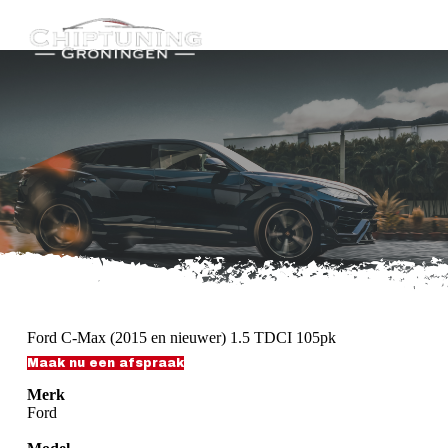
G
a
n
a
a
r
d
e
i
n
h
o
u
d
Ford C-Max (2015 en nieuwer) 1.5 TDCI 105pk
Maak nu een afspraak
Merk
Ford