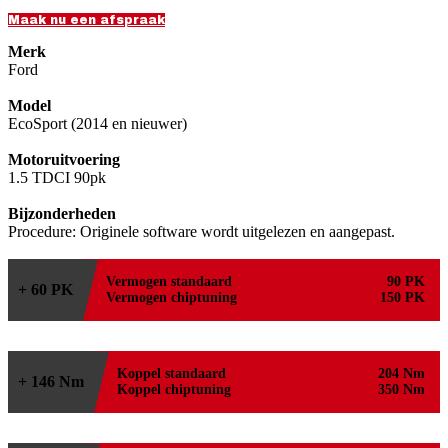
Maak nu een afspraak
Merk
Ford
Model
EcoSport (2014 en nieuwer)
Motoruitvoering
1.5 TDCI 90pk
Bijzonderheden
Procedure: Originele software wordt uitgelezen en aangepast.
Vermogen standaard
90 PK
+ 60 PK
Vermogen chiptuning
150 PK
Koppel standaard
204 Nm
+ 146 Nm
Koppel chiptuning
350 Nm