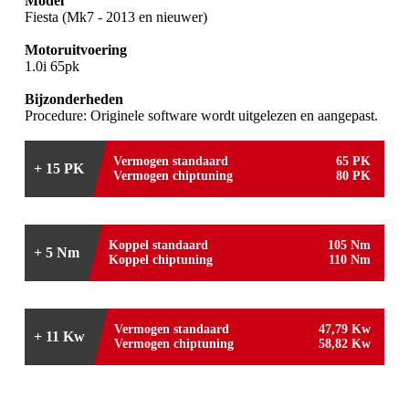
Model
Fiesta (Mk7 - 2013 en nieuwer)
Motoruitvoering
1.0i 65pk
Bijzonderheden
Procedure: Originele software wordt uitgelezen en aangepast.
Vermogen standaard
65 PK
+ 15 PK
Vermogen chiptuning
80 PK
Koppel standaard
105 Nm
+ 5 Nm
Koppel chiptuning
110 Nm
Vermogen standaard
47,79 Kw
+ 11 Kw
Vermogen chiptuning
58,82 Kw