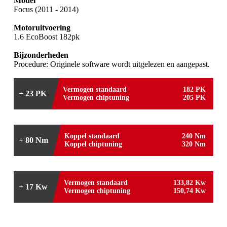
Model
Focus (2011 - 2014)
Motoruitvoering
1.6 EcoBoost 182pk
Bijzonderheden
Procedure: Originele software wordt uitgelezen en aangepast.
Vermogen standaard
182 PK
+ 23 PK
Vermogen chiptuning
205 PK
Koppel standaard
240 Nm
+ 80 Nm
Koppel chiptuning
320 Nm
Vermogen standaard
133,82 Kw
+ 17 Kw
Vermogen chiptuning
150,74 Kw