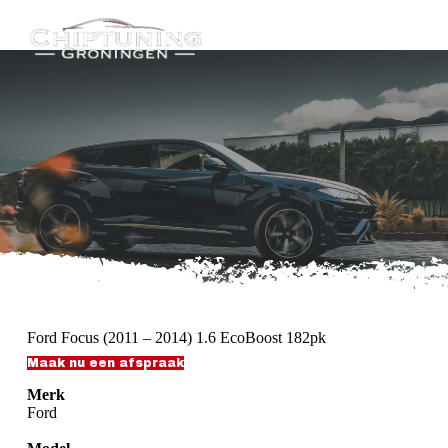
G
a
n
a
a
r
d
e
i
n
h
o
u
d
Ford Focus (2011 – 2014) 1.6 EcoBoost 182pk
Maak nu een afspraak
Merk
Ford