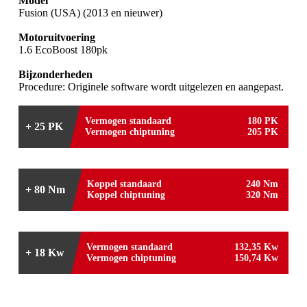
Model
Fusion (USA) (2013 en nieuwer)
Motoruitvoering
1.6 EcoBoost 180pk
Bijzonderheden
Procedure: Originele software wordt uitgelezen en aangepast.
Vermogen standaard
180 PK
+ 25 PK
Vermogen chiptuning
205 PK
Koppel standaard
240 Nm
+ 80 Nm
Koppel chiptuning
320 Nm
Vermogen standaard
132,35 Kw
+ 18 Kw
Vermogen chiptuning
150,74 Kw