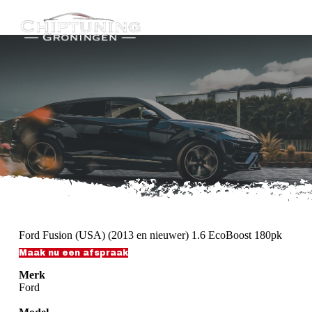
G
a
n
a
a
r
d
e
i
n
h
o
u
d
Ford Fusion (USA) (2013 en nieuwer) 1.6 EcoBoost 180pk
Maak nu een afspraak
Merk
Ford