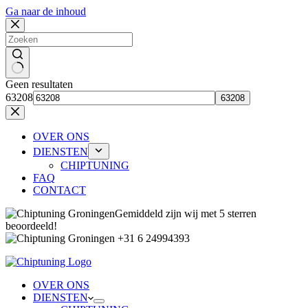
Ga naar de inhoud
Geen resultaten
63208
OVER ONS
DIENSTEN
CHIPTUNING
FAQ
CONTACT
Gemiddeld zijn wij met 5 sterren
beoordeeld!
+31 6 24994393
OVER ONS
DIENSTEN