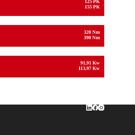
125 PK
155 PK
320 Nm
390 Nm
91,91 Kw
113,97 Kw