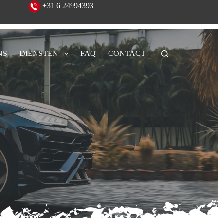
eeld!
+31 6 24994393
NS
DIENSTEN
FAQ
CONTACT