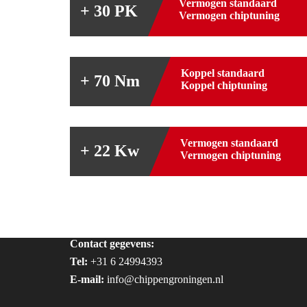
Vermogen standaard
+ 30 PK
Vermogen chiptuning
Koppel standaard
+ 70 Nm
Koppel chiptuning
Vermogen standaard
+ 22 Kw
Vermogen chiptuning
Contact gegevens:
Tel:
+31 6 24994393
E-mail:
info@chippengroningen.nl