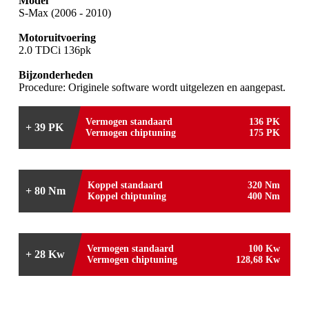
Model
S-Max (2006 - 2010)
Motoruitvoering
2.0 TDCi 136pk
Bijzonderheden
Procedure: Originele software wordt uitgelezen en aangepast.
Vermogen standaard
136 PK
+ 39 PK
Vermogen chiptuning
175 PK
Koppel standaard
320 Nm
+ 80 Nm
Koppel chiptuning
400 Nm
Vermogen standaard
100 Kw
+ 28 Kw
Vermogen chiptuning
128,68 Kw