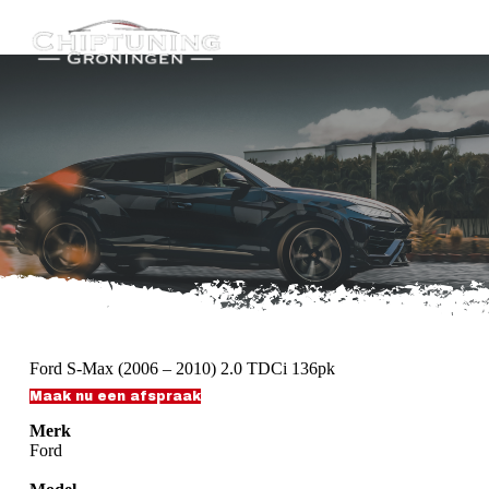
G
a
n
a
a
r
d
e
i
n
h
o
u
d
Ford S-Max (2006 – 2010) 2.0 TDCi 136pk
Maak nu een afspraak
Merk
Ford