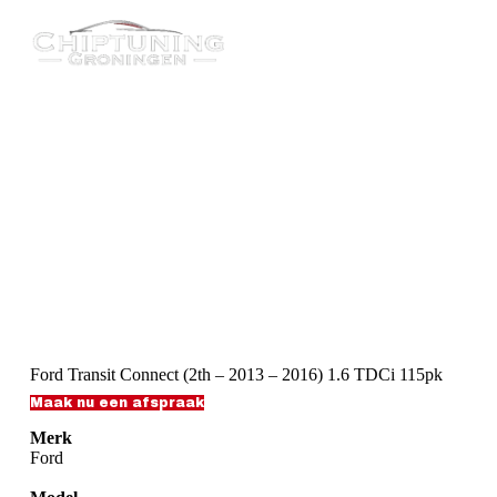
G
a
n
a
a
r
d
e
i
n
h
o
u
d
Ford Transit Connect (2th – 2013 – 2016) 1.6 TDCi 115pk
Maak nu een afspraak
Merk
Ford