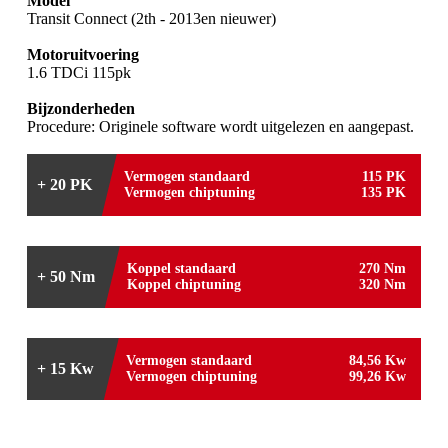
Model
Transit Connect (2th - 2013en nieuwer)
Motoruitvoering
1.6 TDCi 115pk
Bijzonderheden
Procedure: Originele software wordt uitgelezen en aangepast.
Vermogen standaard
115 PK
+ 20 PK
Vermogen chiptuning
135 PK
Koppel standaard
270 Nm
+ 50 Nm
Koppel chiptuning
320 Nm
Vermogen standaard
84,56 Kw
+ 15 Kw
Vermogen chiptuning
99,26 Kw