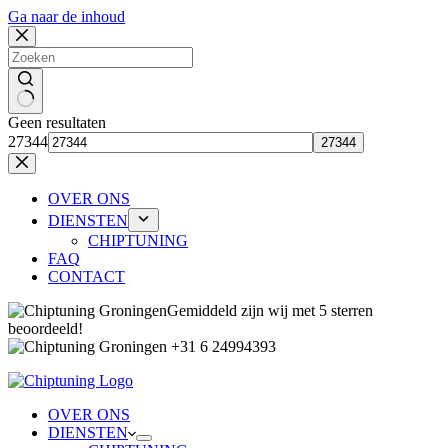
Ga naar de inhoud
Geen resultaten
27344
OVER ONS
DIENSTEN
CHIPTUNING
FAQ
CONTACT
Gemiddeld zijn wij met 5 sterren
beoordeeld!
+31 6 24994393
OVER ONS
DIENSTEN