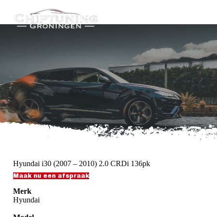
G
a
n
a
a
r
d
e
i
n
h
o
u
d
Hyundai i30 (2007 – 2010) 2.0 CRDi 136pk
Maak nu een afspraak
Merk
Hyundai