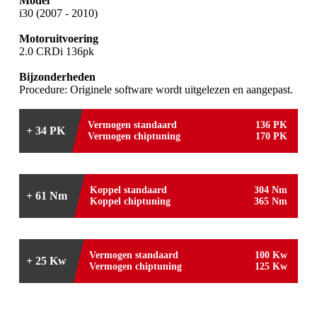
Model
i30 (2007 - 2010)
Motoruitvoering
2.0 CRDi 136pk
Bijzonderheden
Procedure: Originele software wordt uitgelezen en aangepast.
Vermogen standaard
136 PK
+ 34 PK
Vermogen chiptuning
170 PK
Koppel standaard
304 Nm
+ 61 Nm
Koppel chiptuning
365 Nm
Vermogen standaard
100 Kw
+ 25 Kw
Vermogen chiptuning
125 Kw