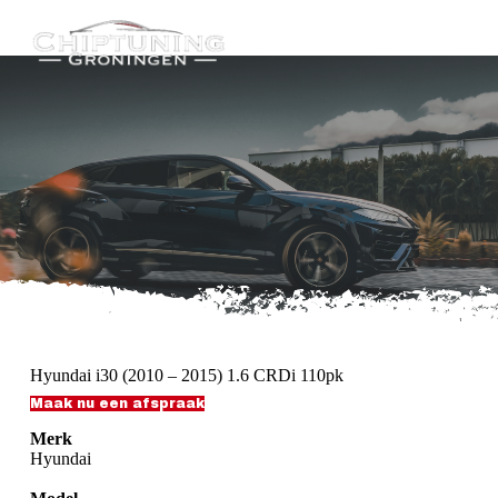
G
a
n
a
a
r
d
e
i
n
h
o
u
d
Hyundai i30 (2010 – 2015) 1.6 CRDi 110pk
Maak nu een afspraak
Merk
Hyundai