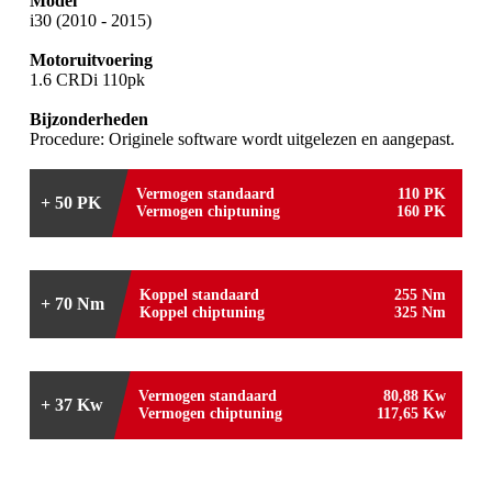
Model
i30 (2010 - 2015)
Motoruitvoering
1.6 CRDi 110pk
Bijzonderheden
Procedure: Originele software wordt uitgelezen en aangepast.
Vermogen standaard
110 PK
+ 50 PK
Vermogen chiptuning
160 PK
Koppel standaard
255 Nm
+ 70 Nm
Koppel chiptuning
325 Nm
Vermogen standaard
80,88 Kw
+ 37 Kw
Vermogen chiptuning
117,65 Kw