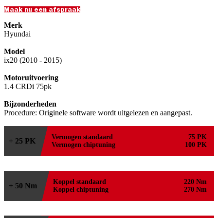
Maak nu een afspraak
Merk
Hyundai
Model
ix20 (2010 - 2015)
Motoruitvoering
1.4 CRDi 75pk
Bijzonderheden
Procedure: Originele software wordt uitgelezen en aangepast.
Vermogen standaard
75 PK
+ 25 PK
Vermogen chiptuning
100 PK
Koppel standaard
220 Nm
+ 50 Nm
Koppel chiptuning
270 Nm