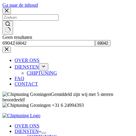
Ga naar de inhoud
Geen resultaten
69042
OVER ONS
DIENSTEN
CHIPTUNING
FAQ
CONTACT
Gemiddeld zijn wij met 5 sterren
beoordeeld!
+31 6 24994393
OVER ONS
DIENSTEN