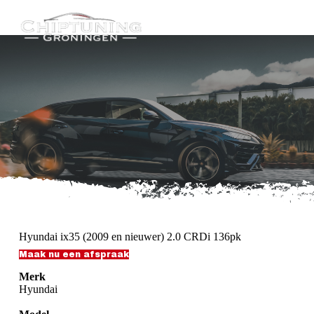
G
a
n
a
a
r
d
e
i
n
h
o
u
d
Hyundai ix35 (2009 en nieuwer) 2.0 CRDi 136pk
Maak nu een afspraak
Merk
Hyundai