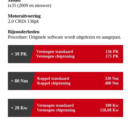
Model
ix35 (2009 en nieuwer)
Motoruitvoering
2.0 CRDi 136pk
Bijzonderheden
Procedure: Originele software wordt uitgelezen en aangepast.
Vermogen standaard
136 PK
+ 39 PK
Vermogen chiptuning
175 PK
Koppel standaard
320 Nm
+ 80 Nm
Koppel chiptuning
400 Nm
Vermogen standaard
100 Kw
+ 28 Kw
Vermogen chiptuning
128,68 Kw